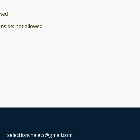
owed
inside
:
not allowed
selectionchalets@gmail.com