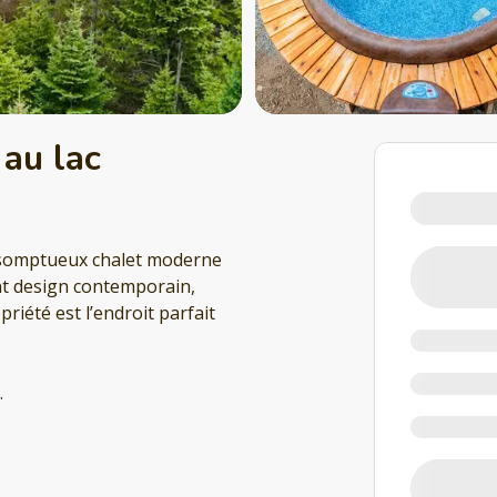
 au lac
 somptueux chalet moderne
nt design contemporain,
riété est l’endroit parfait
.