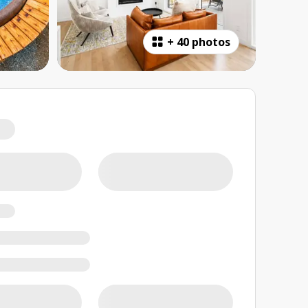
+
40 photos