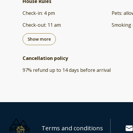
House Rules
Check-in
:
4 pm
Pets
:
all
Check-out
:
11 am
Smoking 
Show more
Cancellation policy
97
%
refund
up to
14 days
before
arrival
Terms and conditions