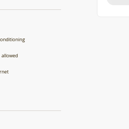
conditioning
 allowed
rnet